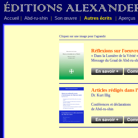
|
|
|
|
Accueil
Abd-ru-shin
Son œuvre
Autres écrits
Aperçus
Cliquez sur une image pour l'agrandir
Réflexions sur l'oeuvr
« Dans la Lumière de la Vérité 
Message du Graal de Abd-ru-sh
Articles rédigés dans 
Dr. Kurt Illig
Conférences et déclarations
de Abd-ru-shin