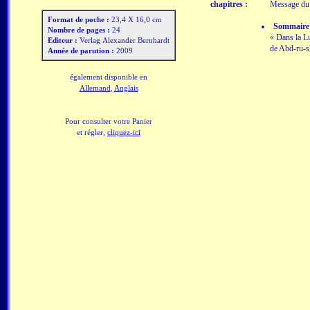
chapitres :
Message du G
Format de poche :
23,4 X 16,0 cm
Sommaire 
Nombre de pages :
24
« Dans la Lum
Editeur :
Verlag Alexander Bernhardt
de Abd-ru-s
Année de parution :
2009
également disponible en
Allemand
,
Anglais
Pour consulter votre Panier
et régler,
cliquez-ici