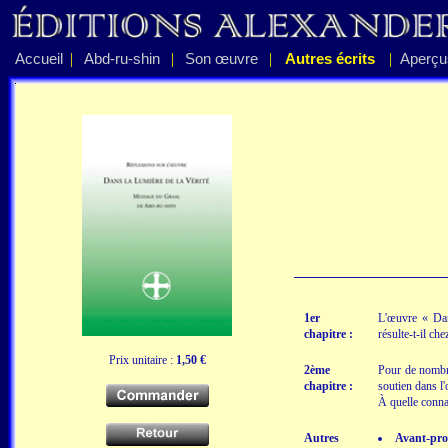
|
|
|
|
Accueil
Abd-ru-shin
Son œuvre
Autres écrits
Aperçu
1er
L'œuvre « Dan
chapitre :
résulte-t-il ch
Prix unitaire :
1,50 €
2ème
Pour de nombr
chapitre :
soutien dans l'
À quelle connai
Autres
Avant-pr