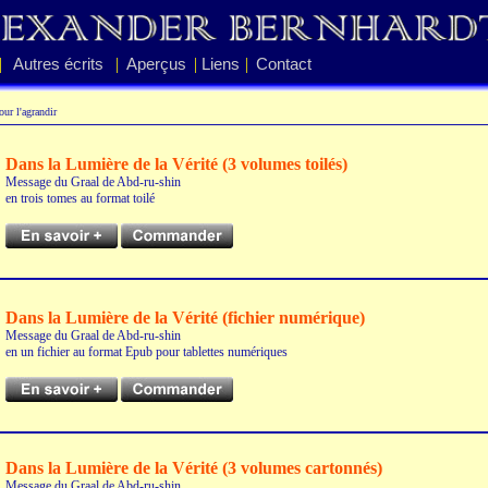
|
|
|
|
Autres écrits
Aperçus
Liens
Contact
ur l'agrandir
Dans la Lumière de la Vérité (3 volumes toilés)
Message du Graal de Abd-ru-shin
en trois tomes au format toilé
Dans la Lumière de la Vérité (fichier numérique)
Message du Graal de Abd-ru-shin
en un fichier au format Epub pour tablettes numériques
Dans la Lumière de la Vérité (3 volumes cartonnés)
Message du Graal de Abd-ru-shin