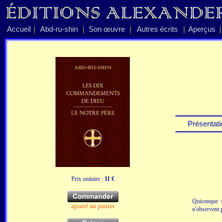
|
|
|
|
|
Accueil
Abd-ru-shin
Son œuvre
Autres écrits
Aperçus
Présentati
Prix unitaire :
11 €
Quiconque s
ajouté au panier
n'observent 