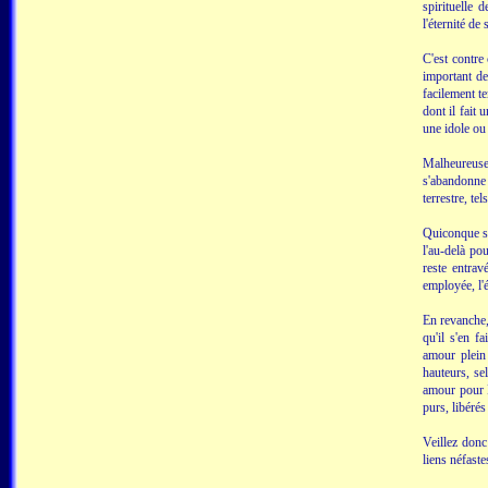
spirituelle 
l'éternité de
C'est contre
important de
facilement t
dont il fait 
une idole ou
Malheureuse
s'abandonne 
terrestre, te
Quiconque se
l'au-delà pou
reste entrav
employée, l'
En revanche,
qu'il s'en f
amour plein 
hauteurs, sel
amour pour Di
purs, libérés
Veillez don
liens néfaste